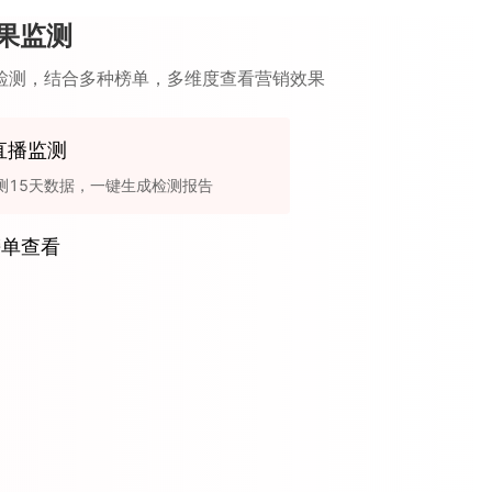
果监测
检测，结合多种榜单，多维度查看营销效果
直播监测
测15天数据，一键生成检测报告
榜单查看