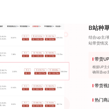
B站种
结合up主
站带货情况
带货U
根据UP主
确筛选up
带货视
热门商