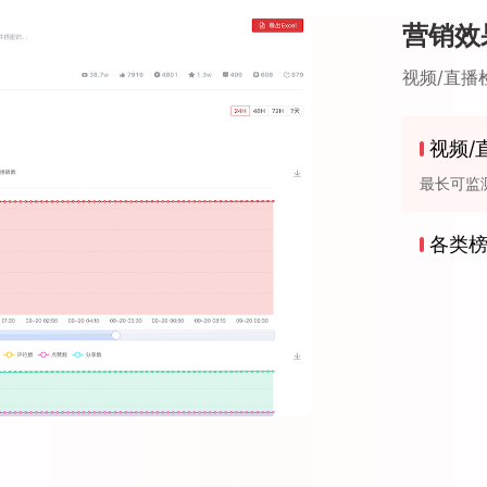
营销效
视频/直播
视频/
最长可监
各类