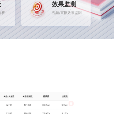
策
效果监测
分析
视频/直播效果监测