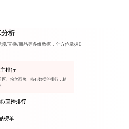
草分析
/视频/直播/商品等多维数据，全方位掌握B
P主排行
分区、粉丝画像、核心数据等排行，精
主
频/直播排行
品榜单