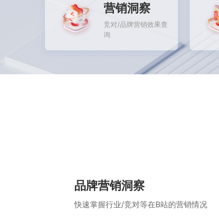
营销洞察
竞对/品牌营销效果查
询
品牌营销洞察
快速掌握行业/竞对等在B站的营销情况