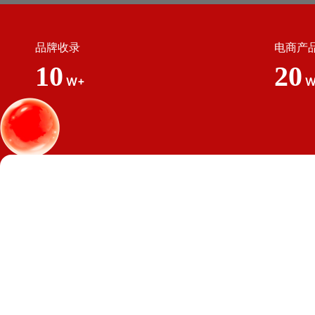
品牌收录
电商产
10
20
W+
W